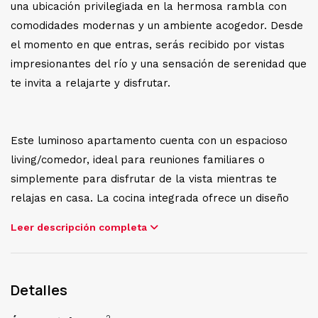
una ubicación privilegiada en la hermosa rambla con
comodidades modernas y un ambiente acogedor. Desde
el momento en que entras, serás recibido por vistas
impresionantes del río y una sensación de serenidad que
te invita a relajarte y disfrutar.
Este luminoso apartamento cuenta con un espacioso
living/comedor, ideal para reuniones familiares o
simplemente para disfrutar de la vista mientras te
relajas en casa. La cocina integrada ofrece un diseño
moderno y funcional, equipada con todo lo que necesitas
Leer descripción completa
para preparar deliciosas comidas mientras disfrutas de
la brisa marina.
Detalles
El dormitorio principal ofrece un refugio tranquilo con
vistas al río, creando el escenario perfecto para