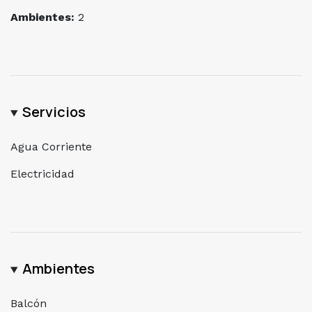
programar una visita y descubrir todas las maravillas
Ambientes:
2
que este lugar tiene para ofrecer!
Servicios
Agua Corriente
Electricidad
Ambientes
Balcón