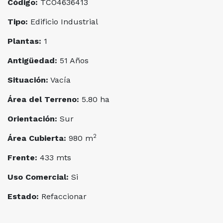
Código:
TCO4636413
y otra para cerdos, balanza para animales faenados.
Tipo:
Edificio Industrial
Planta para tratamiento de efluentes.
Plantas:
1
Antigüedad:
51 Años
Situación:
Vacía
Área del Terreno:
5.80 ha
Orientación:
Sur
2
Área Cubierta:
980 m
Frente:
433 mts
Uso Comercial:
Si
Estado:
Refaccionar