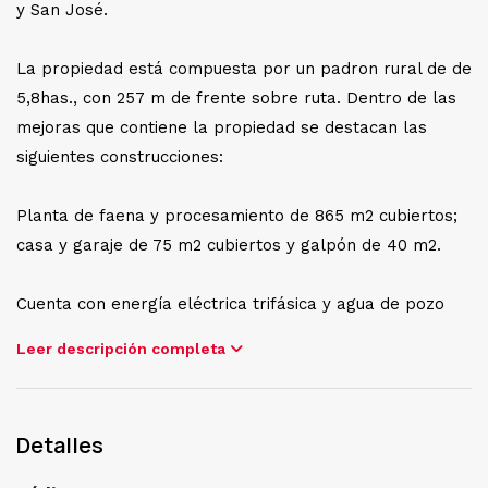
y San José.
La propiedad está compuesta por un padron rural de de
5,8has., con 257 m de frente sobre ruta. Dentro de las
mejoras que contiene la propiedad se destacan las
siguientes construcciones:
Planta de faena y procesamiento de 865 m2 cubiertos;
casa y garaje de 75 m2 cubiertos y galpón de 40 m2.
Cuenta con energía eléctrica trifásica y agua de pozo
semisurgente con extracción por bomba eléctrica.
Leer descripción completa
Dentro del equipamiento persistente se encuentran dos
calderas, una a gasoil y otra a leña; una cámara de frío;
Detalles
grupo electrógeno Caterpillar; dos digestores; dos
balanzas para pesar animales en pie, una para vacunos