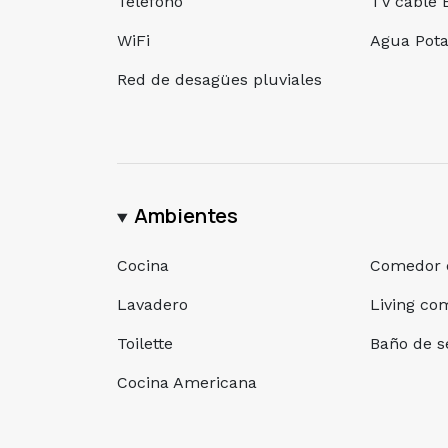
Telefono
TV cable E
WiFi
Agua Pota
Red de desagües pluviales
Ambientes
Cocina
Comedor d
Lavadero
Living co
Toilette
Baño de s
Cocina Americana