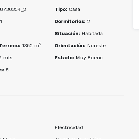
UY30354_2
Tipo:
Casa
1
Dormitorios:
2
Situación:
Habitada
2
Terreno:
1352 m
Orientación:
Noreste
9 mts
Estado:
Muy Bueno
s:
5
Electricidad