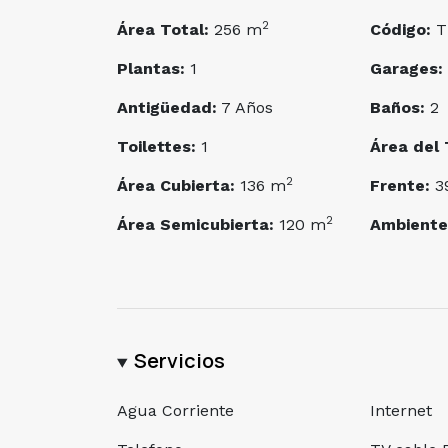
2
Área Total:
256 m
Código:
T
Plantas:
1
Garages:
Antigüedad:
7 Años
Baños:
2
Toilettes:
1
Área del 
2
Área Cubierta:
136 m
Frente:
3
2
Área Semicubierta:
120 m
Ambiente
Servicios
Agua Corriente
Internet