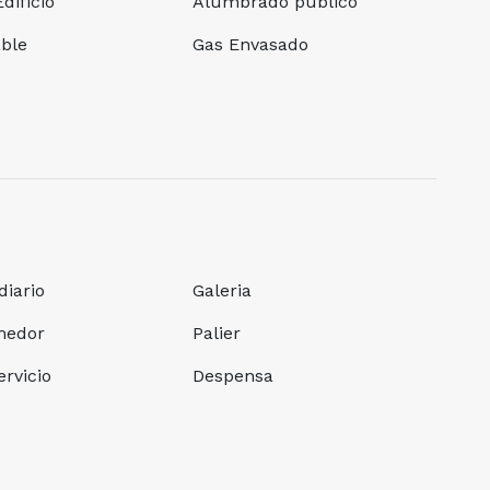
dificio
Alumbrado publico
ble
Gas Envasado
iario
Galeria
medor
Palier
ervicio
Despensa