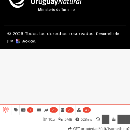
© 2026 Todos los derechos reservados.
Desarrollado
por
1
26
25
48
10.x
5MB
523ms
Consultar
Llamar
GET propiedad/{id}/{something?